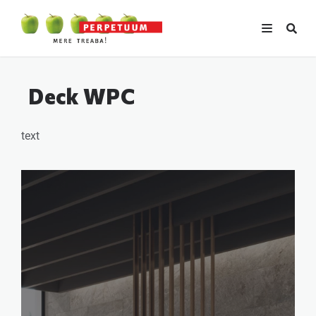
Deck WPC
text